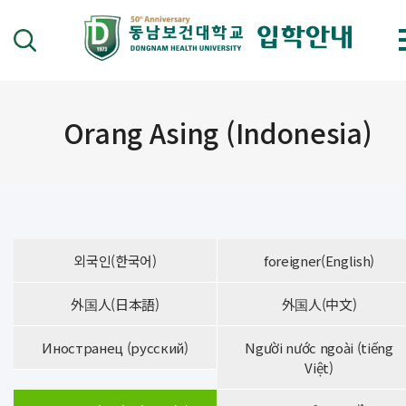
Orang Asing (Indonesia)
외국인(한국어)
foreigner(English)
外国人(日本語)
外国人(中文)
Иностранец (русский)
Người nước ngoài (tiếng
Việt)