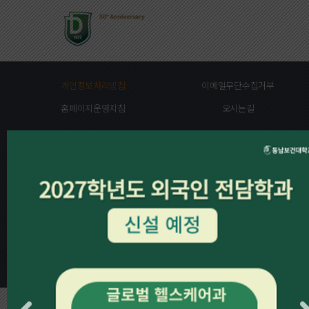
개인정보처리방침
이메일무단수집거부
홈페이지운영지침
오시는길
16328
경기도 수원시 장안구 천천로 74번길 50(정자동)
동남보건대학교
대표전화 : 031-249-6333
COPYRIGHT DONGNAM HEALTH UNIVERSITY.
All rights reserved.